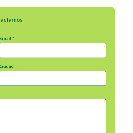
tactarnos
Email
*
Ciudad