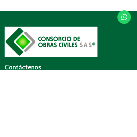
Contáctenos
Cra 67 N 167 61 Of 606. Edificio Colina Office Park Bogotá DC-
Colombia
+57 311 552 8811
info@obrasciviles.com.co